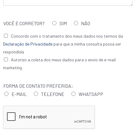
g
*
e
m
VOCÊ É CORRETOR?
SIM
NÃO
D
Concordo com o tratamento dos meus dados nos termos da
e
Declaração de Privacidade
para que a minha consulta possa ser
c
respondida
l
C
a
Autorizo a coleta dos meus dados para o envio de e-mail
o
r
marketing.
l
a
e
ç
t
ã
FORMA DE CONTATO PREFERIDA:
a
o
E-MAIL
TELEFONE
WHATSAPP
d
p
e
r
d
i
a
v
d
a
o
c
s
i